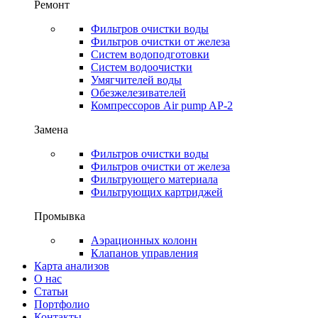
Ремонт
Фильтров очистки воды
Фильтров очистки от железа
Систем водоподготовки
Систем водоочистки
Умягчителей воды
Обезжелезивателей
Компрессоров Air pump AP-2
Замена
Фильтров очистки воды
Фильтров очистки от железа
Фильтрующего материала
Фильтрующих картриджей
Промывка
Аэрационных колонн
Клапанов управления
Карта анализов
О нас
Статьи
Портфолио
Контакты