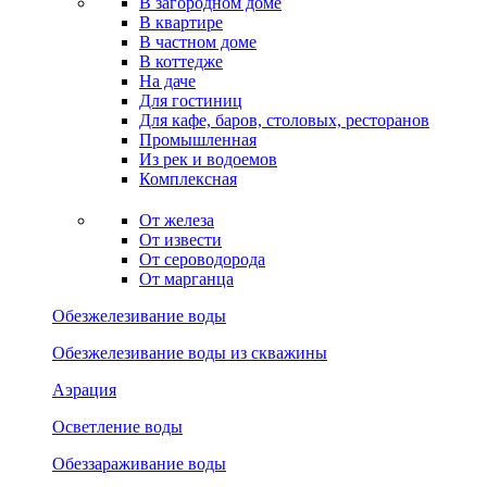
В загородном доме
В квартире
В частном доме
В коттедже
На даче
Для гостиниц
Для кафе, баров, столовых, ресторанов
Промышленная
Из рек и водоемов
Комплексная
От железа
От извести
От сероводорода
От марганца
Обезжелезивание воды
Обезжелезивание воды из скважины
Аэрация
Осветление воды
Обеззараживание воды