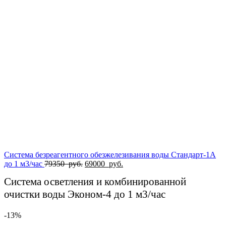
составляла
79300
91150
руб..
руб..
Система безреагентного обезжелезивания воды Стандарт-1А
Первоначальная
Текущая
до 1 м3/час
79350
руб.
69000
руб.
цена
цена:
Система осветления и комбинированной
составляла
69000
79350
руб..
очистки воды Эконом-4 до 1 м3/час
руб..
-13%