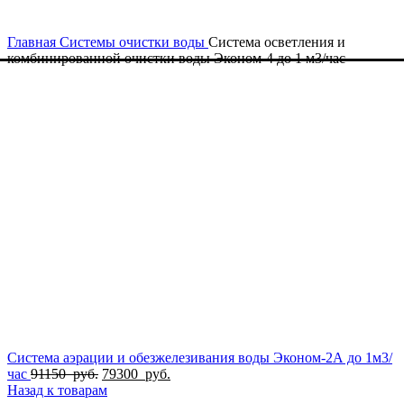
Главная
Системы очистки воды
Система осветления и
комбинированной очистки воды Эконом-4 до 1 м3/час
Система аэрации и обезжелезивания воды Эконом-2А до 1м3/
Первоначальная
Текущая
час
91150
руб.
79300
руб.
цена
цена:
Назад к товарам