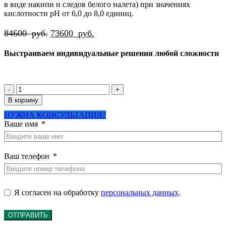
в виде накипи и следов белого налета) при значениях
кислотности рН от 6,0 до 8,0 единиц.
Первоначальная
Текущая
84600
руб.
73600
руб.
цена
цена:
Выстраиваем индивидуальные решения любой сложности
составляла
73600
84600
руб..
руб..
Количество
товара
В корзину
Система
НУЖНА КОНСУЛЬТАЦИЯ?
осветления
Ваше имя
и
комбинированной
очистки
воды
Ваш телефон
Эконом-4
до
1
м3/
Я согласен на обработку
персональных данных
.
час
ОТПРАВИТЬ