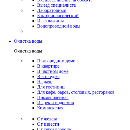
Выезд специалиста
Лабораторный
Бактериологический
Из скважины
Водопроводной воды
Очистка воды
Очистка воды
В загородном доме
В квартире
В частном доме
В коттедже
На даче
Для гостиниц
Для кафе, баров, столовых, ресторанов
Промышленная
Из рек и водоемов
Комплексная
От железа
От извести
От сероводорода