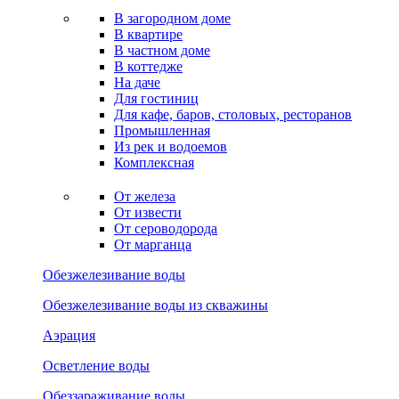
В загородном доме
В квартире
В частном доме
В коттедже
На даче
Для гостиниц
Для кафе, баров, столовых, ресторанов
Промышленная
Из рек и водоемов
Комплексная
От железа
От извести
От сероводорода
От марганца
Обезжелезивание воды
Обезжелезивание воды из скважины
Аэрация
Осветление воды
Обеззараживание воды