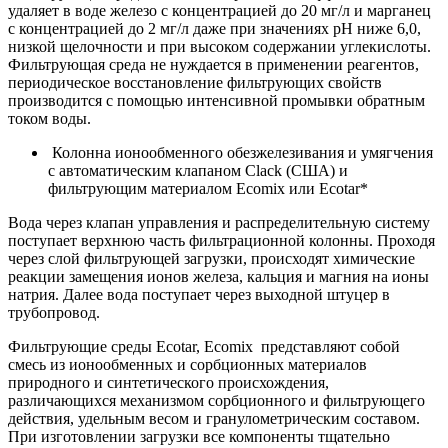
удаляет в воде железо с концентрацией до 20 мг/л и марганец
с концентрацией до 2 мг/л даже при значениях рН ниже 6,0,
низкой щелочности и при высоком содержании углекислоты.
Фильтрующая среда не нуждается в применении реагентов,
периодическое восстановление фильтрующих свойств
производится с помощью интенсивной промывки обратным
током воды.
Колонна ионообменного обезжелезивания и умягчения
с автоматическим клапаном Clack (США) и
фильтрующим материалом Ecomix или Ecotar*
Вода через клапан управления и распределительную систему
поступает верхнюю часть фильтрационной колонны. Проходя
через слой фильтрующей загрузки, происходят химические
реакции замещения ионов железа, кальция и магния на ионы
натрия. Далее вода поступает через выходной штуцер в
трубопровод.
Фильтрующие среды Ecotar, Ecomix представляют собой
смесь из ионообменных и сорбционных материалов
природного и синтетического происхождения,
различающихся механизмом сорбционного и фильтрующего
действия, удельным весом и гранулометрическим составом.
При изготовлении загрузки все компоненты тщательно