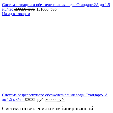
Система аэрации и обезжелезивания воды Стандарт-2А до 1.5
Первоначальная
Текущая
м3/час
150650
руб.
131000
руб.
цена
цена:
Назад к товарам
составляла
131000
150650
руб..
руб..
Система безреагентного обезжелезивания воды Стандарт-1А
Первоначальная
Текущая
до 1.5 м3/час
93035
руб.
80900
руб.
цена
цена:
Система осветления и комбинированной
составляла
80900
93035
руб..