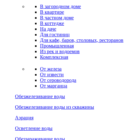
В загородном доме
В квартире
В частном доме
В коттедже
На даче
Для гостиниц
Для кафе, баров, столовых, ресторанов
Промышленная
Из рек и водоемов
Комплексная
От железа
От извести
От сероводорода
От марганца
Обезжелезивание воды
Обезжелезивание воды из скважины
Аэрация
Осветление воды
Обеззараживание воды