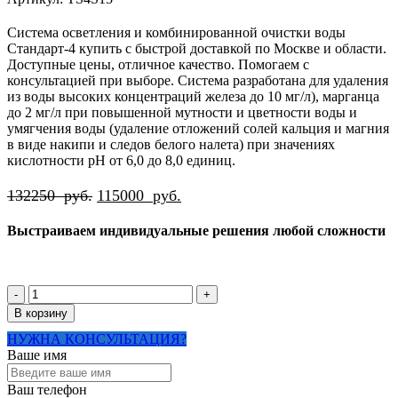
Система осветления и комбинированной очистки воды
Стандарт-4 купить с быстрой доставкой по Москве и области.
Доступные цены, отличное качество. Помогаем с
консультацией при выборе. Система разработана для удаления
из воды высоких концентраций железа до 10 мг/л), марганца
до 2 мг/л при повышенной мутности и цветности воды и
умягчения воды (удаление отложений солей кальция и магния
в виде накипи и следов белого налета) при значениях
кислотности рН от 6,0 до 8,0 единиц.
Первоначальная
Текущая
132250
руб.
115000
руб.
цена
цена:
Выстраиваем индивидуальные решения любой сложности
составляла
115000
132250
руб..
руб..
Количество
товара
В корзину
Система
НУЖНА КОНСУЛЬТАЦИЯ?
осветления
Ваше имя
и
комбинированной
очистки
Ваш телефон