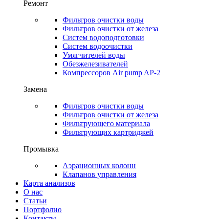
Ремонт
Фильтров очистки воды
Фильтров очистки от железа
Систем водоподготовки
Систем водоочистки
Умягчителей воды
Обезжелезивателей
Компрессоров Air pump AP-2
Замена
Фильтров очистки воды
Фильтров очистки от железа
Фильтрующего материала
Фильтрующих картриджей
Промывка
Аэрационных колонн
Клапанов управления
Карта анализов
О нас
Статьи
Портфолио
Контакты