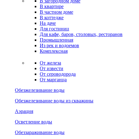
В загородном доме
В квартире
В частном доме
В коттедже
На даче
Для гостиниц
Для кафе, баров, столовых, ресторанов
Промышленная
Из рек и водоемов
Комплексная
От железа
От извести
От сероводорода
От марганца
Обезжелезивание воды
Обезжелезивание воды из скважины
Аэрация
Осветление воды
Обеззараживание воды