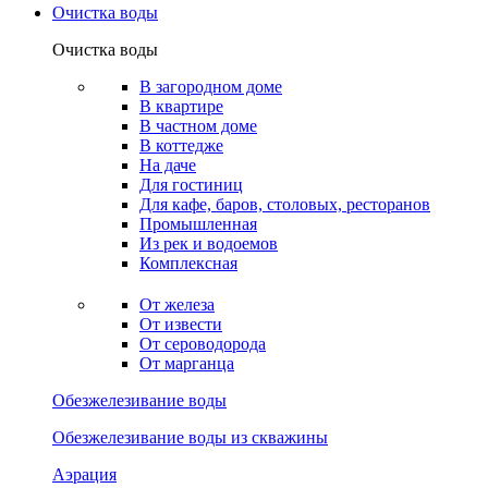
Очистка воды
Очистка воды
В загородном доме
В квартире
В частном доме
В коттедже
На даче
Для гостиниц
Для кафе, баров, столовых, ресторанов
Промышленная
Из рек и водоемов
Комплексная
От железа
От извести
От сероводорода
От марганца
Обезжелезивание воды
Обезжелезивание воды из скважины
Аэрация