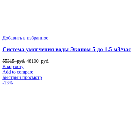
Добавить в избранное
Система умягчения воды Эконом-5 до 1.5 м3/час
Первоначальная
Текущая
55315
руб.
48100
руб.
цена
цена:
В корзину
составляла
48100
Add to compare
55315
руб..
Быстрый просмотр
руб..
-13%