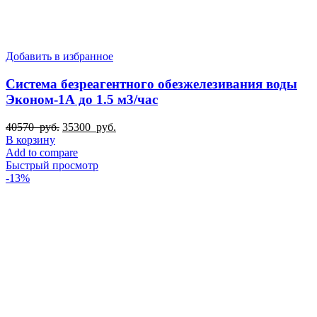
Добавить в избранное
Система безреагентного обезжелезивания воды
Эконом-1А до 1.5 м3/час
Первоначальная
Текущая
40570
руб.
35300
руб.
цена
цена:
В корзину
составляла
35300
Add to compare
40570
руб..
Быстрый просмотр
руб..
-13%