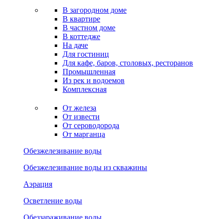
В загородном доме
В квартире
В частном доме
В коттедже
На даче
Для гостиниц
Для кафе, баров, столовых, ресторанов
Промышленная
Из рек и водоемов
Комплексная
От железа
От извести
От сероводорода
От марганца
Обезжелезивание воды
Обезжелезивание воды из скважины
Аэрация
Осветление воды
Обеззараживание воды