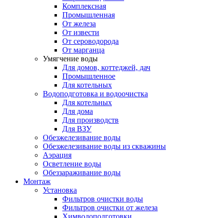
Комплексная
Промышленная
От железа
От извести
От сероводорода
От марганца
Умягчение воды
Для домов, коттеджей, дач
Промышленное
Для котельных
Водоподготовка и водоочистка
Для котельных
Для дома
Для производств
Для ВЗУ
Обезжелезивание воды
Обезжелезивание воды из скважины
Аэрация
Осветление воды
Обеззараживание воды
Монтаж
Установка
Фильтров очистки воды
Фильтров очистки от железа
Химводоподготовки