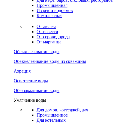
Для кафе, баров, столовых, ресторанов
Промышленная
Из рек и водоемов
Комплексная
От железа
От извести
От сероводорода
От марганца
Обезжелезивание воды
Обезжелезивание воды из скважины
Аэрация
Осветление воды
Обеззараживание воды
Умягчение воды
Для домов, коттеджей, дач
Промышленное
Для котельных