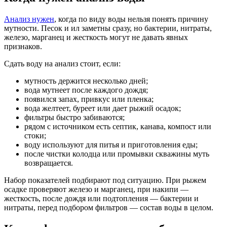
Анализ нужен
, когда по виду воды нельзя понять причину
мутности. Песок и ил заметны сразу, но бактерии, нитраты,
железо, марганец и жесткость могут не давать явных
признаков.
Сдать воду на анализ стоит, если:
мутность держится несколько дней;
вода мутнеет после каждого дождя;
появился запах, привкус или пленка;
вода желтеет, буреет или дает рыжий осадок;
фильтры быстро забиваются;
рядом с источником есть септик, канава, компост или
стоки;
воду используют для питья и приготовления еды;
после чистки колодца или промывки скважины муть
возвращается.
Набор показателей подбирают под ситуацию. При рыжем
осадке проверяют железо и марганец, при накипи —
жесткость, после дождя или подтопления — бактерии и
нитраты, перед подбором фильтров — состав воды в целом.