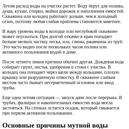
Летом расход воды на участке растет. Воду берут для полива,
душа, кухни, стирки, мойки дорожек и наполнения емкостей.
Скважина или колодец работают дольше, чем в холодный
сезон, поэтому любая слабая проблема становится заметнее.
В жару уровень воды в колодце или неглубокой скважине
может опускаться. При долгой откачке в кран попадает
больше мелких частиц: песка, ила, глины, ржавчины из труб.
Это часто видно после нескольких часов полива или
активного пользования водой в доме.
После летнего ливня причина обычно другая. Дождевая вода
собирает грунт, листья, удобрения и стоки с участка. В
колодец она попадает через щели между кольцами, плохую
крышку или разрушенную отмостку. В скважине слабым
местом часто бывает негерметичный оголовок или ввод
трубы.
Еще одна летняя ситуация — запуск дачи после перерыва. В
трубах, фильтрах и накопительных емкостях вода могла
застояться. На стенках остается осадок, который смывается
при первом активном пользовании.
Основные причины мутной воды