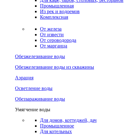
Для кафе, баров, столовых, ресторанов
Промышленная
Из рек и водоемов
Комплексная
От железа
От извести
От сероводорода
От марганца
Обезжелезивание воды
Обезжелезивание воды из скважины
Аэрация
Осветление воды
Обеззараживание воды
Умягчение воды
Для домов, коттеджей, дач
Промышленное
Для котельных