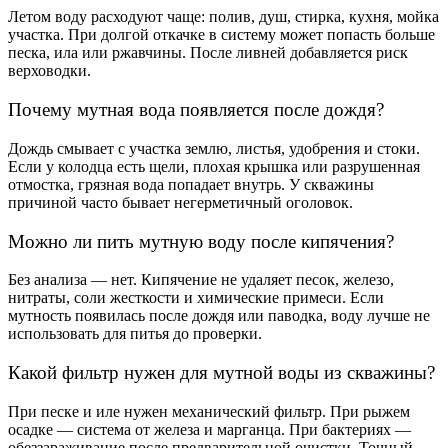
Летом воду расходуют чаще: полив, душ, стирка, кухня, мойка
участка. При долгой откачке в систему может попасть больше
песка, ила или ржавчины. После ливней добавляется риск
верховодки.
Почему мутная вода появляется после дождя?
Дождь смывает с участка землю, листья, удобрения и стоки.
Если у колодца есть щели, плохая крышка или разрушенная
отмостка, грязная вода попадает внутрь. У скважины
причиной часто бывает негерметичный оголовок.
Можно ли пить мутную воду после кипячения?
Без анализа — нет. Кипячение не удаляет песок, железо,
нитраты, соли жесткости и химические примеси. Если
мутность появилась после дождя или паводка, воду лучше не
использовать для питья до проверки.
Какой фильтр нужен для мутной воды из скважины?
При песке и иле нужен механический фильтр. При рыжем
осадке — система от железа и марганца. При бактериях —
обеззараживание после предварительной очистки. Точный