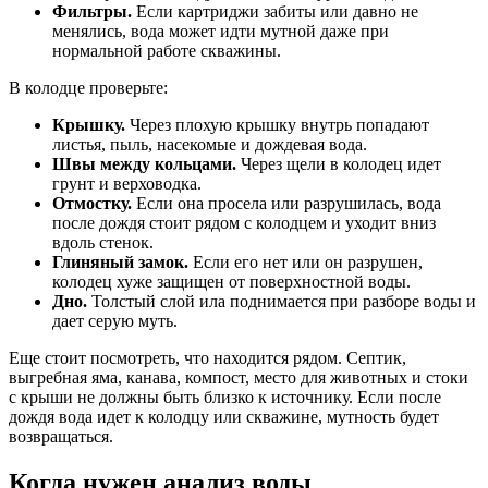
Фильтры.
Если картриджи забиты или давно не
менялись, вода может идти мутной даже при
нормальной работе скважины.
В колодце проверьте:
Крышку.
Через плохую крышку внутрь попадают
листья, пыль, насекомые и дождевая вода.
Швы между кольцами.
Через щели в колодец идет
грунт и верховодка.
Отмостку.
Если она просела или разрушилась, вода
после дождя стоит рядом с колодцем и уходит вниз
вдоль стенок.
Глиняный замок.
Если его нет или он разрушен,
колодец хуже защищен от поверхностной воды.
Дно.
Толстый слой ила поднимается при разборе воды и
дает серую муть.
Еще стоит посмотреть, что находится рядом. Септик,
выгребная яма, канава, компост, место для животных и стоки
с крыши не должны быть близко к источнику. Если после
дождя вода идет к колодцу или скважине, мутность будет
возвращаться.
Когда нужен анализ воды