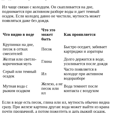
Ил чаще связан с колодцем. Он скапливается на дне,
поднимается при активном разборе воды и дает темный
осадок. Если колодец давно не чистили, мутность может
появляться даже без дождя.
Что это
Что видно в воде
может
Как проявляется
быть
Крупинки на дне,
Быстро оседает, забивает
песок в сетках
Песок
картриджи и аэраторы
смесителей
Желтая или светло-
Долго держится в воде,
Глина
коричневая муть
усиливается после дождя
Часто появляется в
Серый или темный
Ил
колодце при активном
осадок
водоразборе
Железо, а не
Мутная вода с
Вода темнеет после
песок или
рыжим осадком
контакта с воздухом
ил
Если в воде есть песок, глина или ил, мутность обычно видна
сразу. При железе картина другая: вода может выйти из крана
почти прозрачной, а потом пожелтеть и дать рыжий осадок.