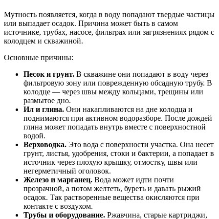
Мутность появляется, когда в воду попадают твердые частицы
или выпадает осадок. Причина может быть в самом
источнике, трубах, насосе, фильтрах или загрязнениях рядом с
колодцем и скважиной.
Основные причины:
Песок и грунт.
В скважине они попадают в воду через
фильтровую зону или поврежденную обсадную трубу. В
колодце — через швы между кольцами, трещины или
размытое дно.
Ил и глина.
Они накапливаются на дне колодца и
поднимаются при активном водоразборе. После дождей
глина может попадать внутрь вместе с поверхностной
водой.
Верховодка.
Это вода с поверхности участка. Она несет
грунт, листья, удобрения, стоки и бактерии, а попадает в
источник через плохую крышку, отмостку, швы или
негерметичный оголовок.
Железо и марганец.
Вода может идти почти
прозрачной, а потом желтеть, буреть и давать рыжий
осадок. Так растворенные вещества окисляются при
контакте с воздухом.
Трубы и оборудование.
Ржавчина, старые картриджи,