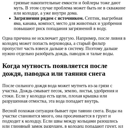
грязные накопительные емкости и бойлеры тоже дают
муть. В этом случае проблема может быть не в скважине
или колодце, а уже внутри дома.
Загрязнения рядом с источником.
Септик, выгребная
яма, канава, компост, место для животных и удобрения
повышают риск попадания загрязнений в воду.
Одна причина не исключает другую. Например, после ливня в
колодец может попасть верховодка, а старый фильтр
пропустит часть взвеси дальше в систему. Поэтому дальше
нужно отдельно разобрать дождь, паводок и талые воды.
Когда мутность появляется после
дождя, паводка или таяния снега
После сильного дождя вода может мутнеть из-за грязи с
участка. Дождь смывает песок, землю, листья, удобрения и
стоки. Если у колодца есть щели, плохая крышка или
разрушенная отмостка, эта вода попадает внутрь.
Весной похожая ситуация бывает при таянии снега. Воды на
участке становится много, она просачивается в грунт и
подходит к колодцу. Если швы между кольцами разошлись
или глиняный замок разрушен, в колодец попадают грунт, ил