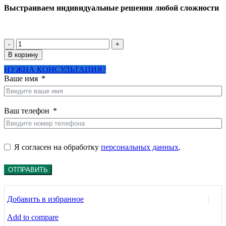
Выстраиваем индивидуальные решения любой сложности
составляла
95160
109380
руб..
руб..
Количество
товара
В корзину
Система
НУЖНА КОНСУЛЬТАЦИЯ?
обезжелезивания
Ваше имя
и
умягчения
воды
Эконом-1
Ваш телефон
до
2
м3/
час
Я согласен на обработку
персональных данных
.
ОТПРАВИТЬ
Добавить в избранное
Add to compare