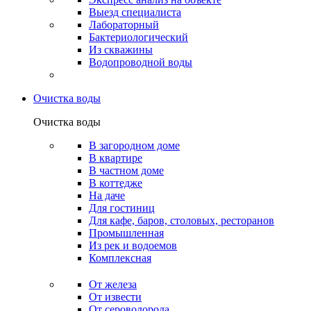
Выезд специалиста
Лабораторный
Бактериологический
Из скважины
Водопроводной воды
Очистка воды
Очистка воды
В загородном доме
В квартире
В частном доме
В коттедже
На даче
Для гостиниц
Для кафе, баров, столовых, ресторанов
Промышленная
Из рек и водоемов
Комплексная
От железа
От извести
От сероводорода