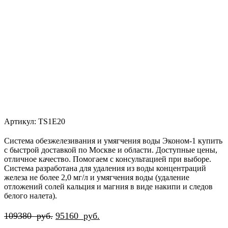
Артикул:
TS1E20
Система обезжелезивания и умягчения воды Эконом-1 купить
с быстрой доставкой по Москве и области. Доступные цены,
отличное качество. Помогаем с консультацией при выборе.
Система разработана для удаления из воды концентраций
железа не более 2,0 мг/л и умягчения воды (удаление
отложений солей кальция и магния в виде накипи и следов
белого налета).
Первоначальная
Текущая
109380
руб.
95160
руб.
цена
цена: