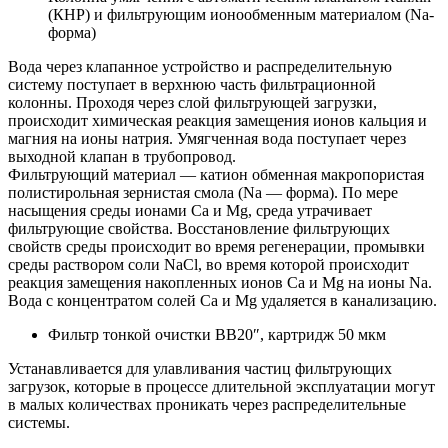
(КНР) и фильтрующим ионообменным материалом (Na-
форма)
Вода через клапанное устройство и распределительную
систему поступает в верхнюю часть фильтрационной
колонны. Проходя через слой фильтрующей загрузки,
происходит химическая реакция замещения ионов кальция и
магния на ионы натрия. Умягченная вода поступает через
выходной клапан в трубопровод.
Фильтрующий материал — катион обменная макропористая
полистирольная зернистая смола (Na — форма). По мере
насыщения среды ионами Ca и Mg, среда утрачивает
фильтрующие свойства. Восстановление фильтрующих
свойств среды происходит во время регенерации, промывки
среды раствором соли NaCl, во время которой происходит
реакция замещения накопленных ионов Ca и Mg на ионы Na.
Вода с концентратом солей Ca и Mg удаляется в канализацию.
Фильтр тонкой очистки ВВ20″, картридж 50 мкм
Устанавливается для улавливания частиц фильтрующих
загрузок, которые в процессе длительной эксплуатации могут
в малых количествах проникать через распределительные
системы.