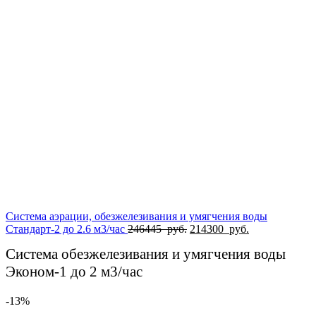
составляла
50000
57500
руб..
руб..
Система аэрации, обезжелезивания и умягчения воды
Первоначальная
Текущая
Стандарт-2 до 2.6 м3/час
246445
руб.
214300
руб.
цена
цена:
Система обезжелезивания и умягчения воды
составляла
214300
246445
руб..
Эконом-1 до 2 м3/час
руб..
-13%