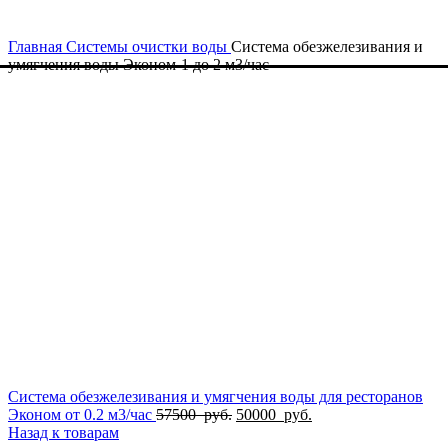
Главная
Системы очистки воды
Система обезжелезивания и
умягчения воды Эконом-1 до 2 м3/час
Система обезжелезивания и умягчения воды для ресторанов
Первоначальная
Текущая
Эконом от 0.2 м3/час
57500
руб.
50000
руб.
цена
цена:
Назад к товарам