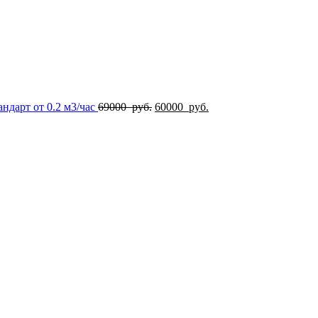
Первоначальная
Текущая
ндарт от 0.2 м3/час
69000
руб.
60000
руб.
цена
цена:
составляла
60000
69000
руб..
руб..