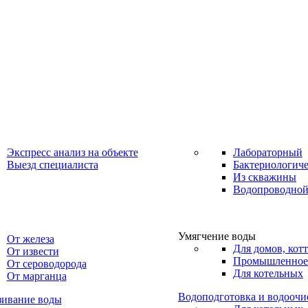
Экспресс анализ на объекте
Лабораторный
Выезд специалиста
Бактериологич
Из скважины
Водопроводной
Умягчение воды
От железа
Для домов, котт
От извести
Промышленное
От сероводорода
Для котельных
От марганца
Водоподготовка и водоочи
зивание воды