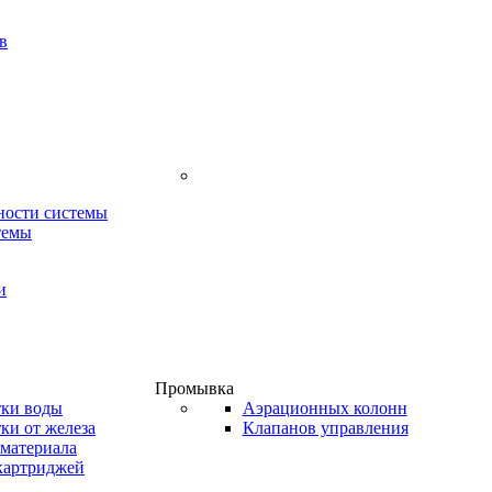
в
ности системы
темы
и
Промывка
тки воды
Аэрационных колонн
ки от железа
Клапанов управления
материала
картриджей