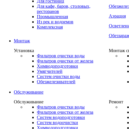
Для гостиниц
Для кафе, баров, столовых,
Обезжеле
ресторанов
Аэрация
Промышленная
Из рек и водоемов
Осветлен
Комплексная
Обеззара
Монтаж
Установка
Монтаж с
Фильтров очистки воды
Фильтров очистки от железа
Химводоподготовки
Умягчителей
Систем очистки воды
Обезжелезивателей
Обслуживание
Обслуживание
Ремонт
Фильтров очистки воды
Фильтров очистки от железа
Систем водоподготовки
Систем водоочистки
Химводоподготовки