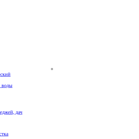
еский
 воды
еджей, дач
стка