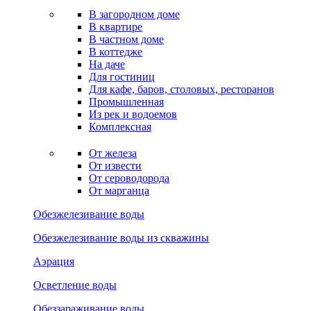
В загородном доме
В квартире
В частном доме
В коттедже
На даче
Для гостиниц
Для кафе, баров, столовых, ресторанов
Промышленная
Из рек и водоемов
Комплексная
От железа
От извести
От сероводорода
От марганца
Обезжелезивание воды
Обезжелезивание воды из скважины
Аэрация
Осветление воды
Обеззараживание воды