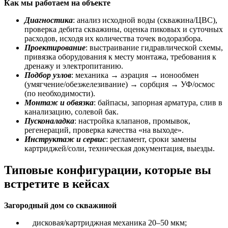
Как мы работаем на объекте
Диагностика
: анализ исходной воды (скважина/ЦВС),
проверка дебита скважины, оценка пиковых и суточных
расходов, исходя их количества точек водоразбора.
Проектирование
: выстраивание гидравлической схемы,
привязка оборудования к месту монтажа, требования к
дренажу и электропитанию.
Подбор узлов
: механика → аэрация → ионообмен
(умягчение/обезжелезивание) → сорбция → УФ/осмос
(по необходимости).
Монтаж и обвязка
: байпасы, запорная арматура, слив в
канализацию, солевой бак.
Пусконаладка
: настройка клапанов, промывок,
регенераций, проверка качества «на выходе».
Инструктаж и сервис
: регламент, сроки замены
картриджей/соли, техническая документация, выезды.
Типовые конфигурации, которые вы
встретите в кейсах
Загородный дом со скважиной
дисковая/картриджная механика 20–50 мкм;