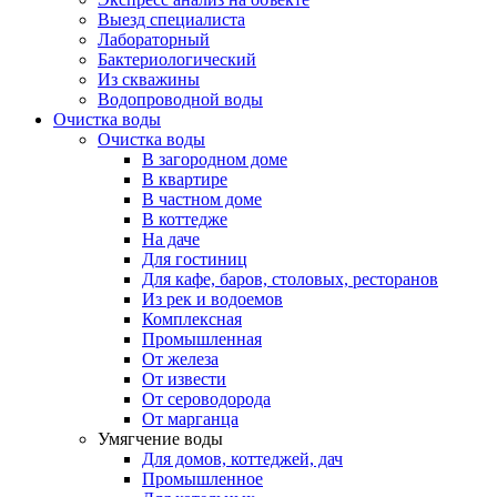
Выезд специалиста
Лабораторный
Бактериологический
Из скважины
Водопроводной воды
Очистка воды
Очистка воды
В загородном доме
В квартире
В частном доме
В коттедже
На даче
Для гостиниц
Для кафе, баров, столовых, ресторанов
Из рек и водоемов
Комплексная
Промышленная
От железа
От извести
От сероводорода
От марганца
Умягчение воды
Для домов, коттеджей, дач
Промышленное