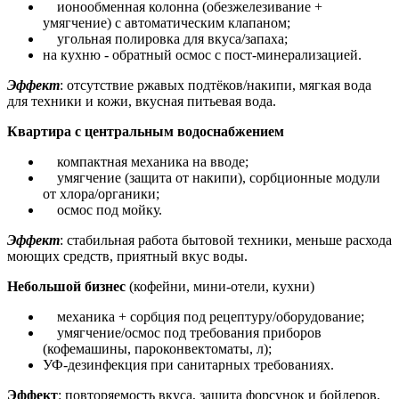
ионообменная колонна (обезжелезивание +
умягчение) с автоматическим клапаном;
угольная полировка для вкуса/запаха;
на кухню - обратный осмос с пост-минерализацией.
Эффект
: отсутствие ржавых подтёков/накипи, мягкая вода
для техники и кожи, вкусная питьевая вода.
Квартира с центральным водоснабжением
компактная механика на вводе;
умягчение (защита от накипи), сорбционные модули
от хлора/органики;
осмос под мойку.
Эффект
: стабильная работа бытовой техники, меньше расхода
моющих средств, приятный вкус воды.
Небольшой бизнес
(кофейни, мини-отели, кухни)
механика + сорбция под рецептуру/оборудование;
умягчение/осмос под требования приборов
(кофемашины, пароконвектоматы, л);
УФ-дезинфекция при санитарных требованиях.
Эффект
: повторяемость вкуса, защита форсунок и бойлеров,