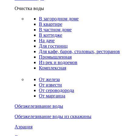
Очистка воды
В загородном доме
В квартире
В частном доме
В коттедже
На даче
Для гостиниц
Для кафе, баров, столовых, ресторанов
Промышленная
Из рек и водоемов
Комплексная
От железа
От извести
От сероводорода
От марганца
Обезжелезивание воды
Обезжелезивание воды из скважины
Аэрация