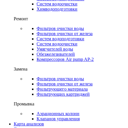
Систем водоочистки
Химводоподготовки
Ремонт
Фильтров очистки воды
Фильтров очистки от железа
Систем водоподготовки
Систем водоочистки
Умягчителей воды
Обезжелезивателей
Компрессоров Air pump AP-2
Замена
Фильтров очистки воды
Фильтров очистки от железа
Фильтрующего материала
Фильтрующих картриджей
Промывка
Аэрационных колонн
Клапанов управления
Карта анализов