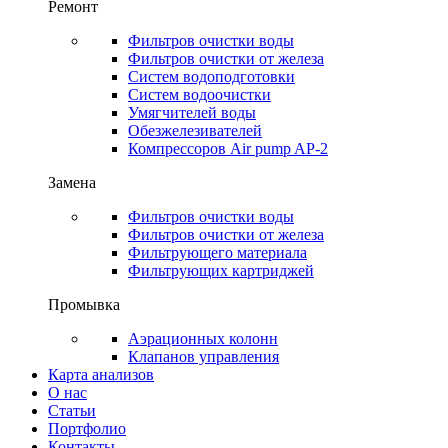
Ремонт
Фильтров очистки воды
Фильтров очистки от железа
Систем водоподготовки
Систем водоочистки
Умягчителей воды
Обезжелезивателей
Компрессоров Air pump AP-2
Замена
Фильтров очистки воды
Фильтров очистки от железа
Фильтрующего материала
Фильтрующих картриджей
Промывка
Аэрационных колонн
Клапанов управления
Карта анализов
О нас
Статьи
Портфолио
Контакты