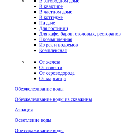
В загородном доме
В квартире
В частном доме
В коттедже
На даче
Для гостиниц
Для кафе, баров, столовых, ресторанов
Промышленная
Из рек и водоемов
Комплексная
От железа
От извести
От сероводорода
От марганца
Обезжелезивание воды
Обезжелезивание воды из скважины
Аэрация
Осветление воды
Обеззараживание воды