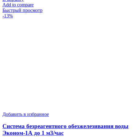
составляла
60100
Add to compare
69115
руб..
Быстрый просмотр
руб..
-13%
Добавить в избранное
Система безреагентного обезжелезивания воды
Эконом-1А до 1 м3/час