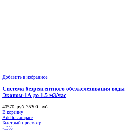
Добавить в избранное
Система безреагентного обезжелезивания воды
Эконом-1А до 1.5 м3/час
Первоначальная
Текущая
40570
руб.
35300
руб.
цена
цена:
В корзину
составляла
35300
Add to compare
40570
руб..
Быстрый просмотр
руб..
-13%