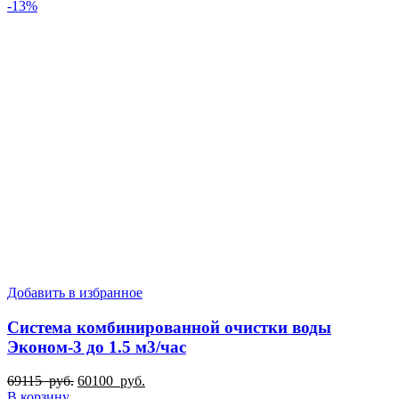
руб..
-13%
Добавить в избранное
Система комбинированной очистки воды
Эконом-3 до 1.5 м3/час
Первоначальная
Текущая
69115
руб.
60100
руб.
цена
цена:
В корзину