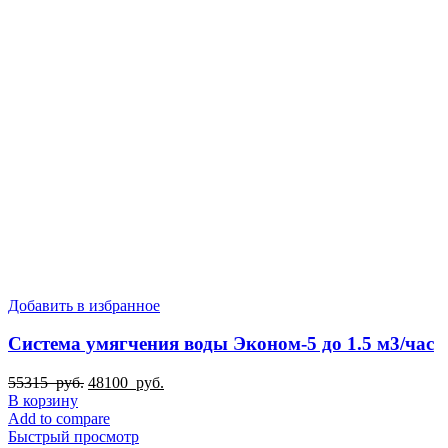
Добавить в избранное
Система умягчения воды Эконом-5 до 1.5 м3/час
Первоначальная
Текущая
55315
руб.
48100
руб.
цена
цена:
В корзину
составляла
48100
Add to compare
55315
руб..
Быстрый просмотр