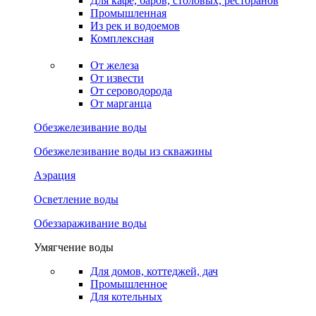
Для кафе, баров, столовых, ресторанов
Промышленная
Из рек и водоемов
Комплексная
От железа
От извести
От сероводорода
От марганца
Обезжелезивание воды
Обезжелезивание воды из скважины
Аэрация
Осветление воды
Обеззараживание воды
Умягчение воды
Для домов, коттеджей, дач
Промышленное
Для котельных