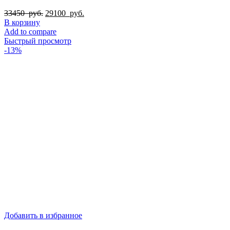
Первоначальная
Текущая
33450
руб.
29100
руб.
цена
цена:
В корзину
составляла
29100
Add to compare
33450
руб..
Быстрый просмотр
руб..
-13%
Добавить в избранное