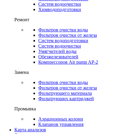
Систем водоочистки
Химводоподготовки
Ремонт
Фильтров очистки воды
Фильтров очистки от железа
Систем водоподготовки
Систем водоочистки
Умягчителей воды
Обезжелезивателей
Компрессоров Air pump AP-2
Замена
Фильтров очистки воды
Фильтров очистки от железа
Фильтрующего материала
Фильтрующих картриджей
Промывка
Аэрационных колонн
Клапанов управления
Карта анализов