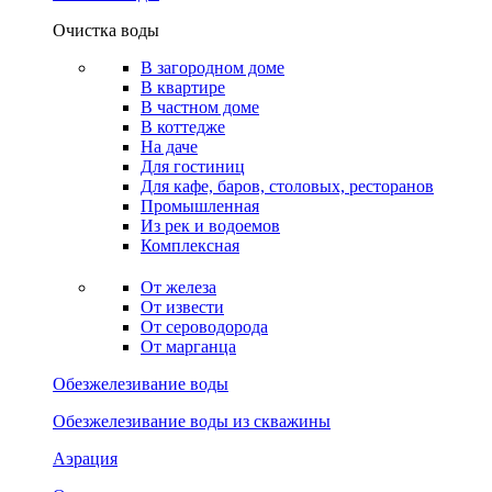
Очистка воды
В загородном доме
В квартире
В частном доме
В коттедже
На даче
Для гостиниц
Для кафе, баров, столовых, ресторанов
Промышленная
Из рек и водоемов
Комплексная
От железа
От извести
От сероводорода
От марганца
Обезжелезивание воды
Обезжелезивание воды из скважины
Аэрация