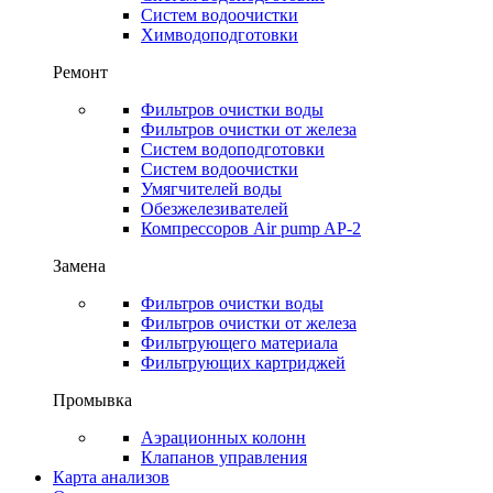
Систем водоочистки
Химводоподготовки
Ремонт
Фильтров очистки воды
Фильтров очистки от железа
Систем водоподготовки
Систем водоочистки
Умягчителей воды
Обезжелезивателей
Компрессоров Air pump AP-2
Замена
Фильтров очистки воды
Фильтров очистки от железа
Фильтрующего материала
Фильтрующих картриджей
Промывка
Аэрационных колонн
Клапанов управления
Карта анализов