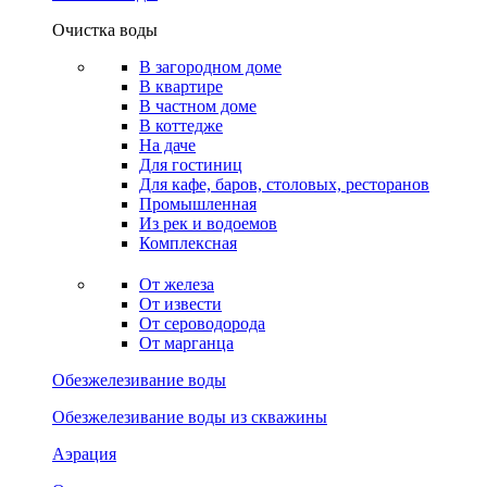
Очистка воды
В загородном доме
В квартире
В частном доме
В коттедже
На даче
Для гостиниц
Для кафе, баров, столовых, ресторанов
Промышленная
Из рек и водоемов
Комплексная
От железа
От извести
От сероводорода
От марганца
Обезжелезивание воды
Обезжелезивание воды из скважины
Аэрация