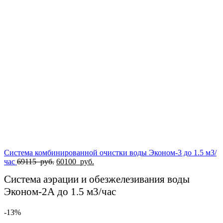
составляла
87700
100800
руб..
руб..
Система комбинированной очистки воды Эконом-3 до 1.5 м3/
Первоначальная
Текущая
час
69115
руб.
60100
руб.
цена
цена:
Система аэрации и обезжелезивания воды
составляла
60100
69115
руб..
Эконом-2А до 1.5 м3/час
руб..
-13%