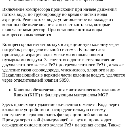
Включение компрессора происходит при начале движения
потока воды по трубопроводу во время очистки воды
аэрацией. Реле потока воды установленное на выходе из
колонны обезжелезивания замыкает контакты, которые
включают компрессор. При остановке потока воды
компрессор выключается.
Компрессор нагнетает воздух в аэрационную колонну через
патрубок распределительной системы. В толще слоя
происходит аэрация воды мелкими всплывающими
пузырьками воздуха. За счет этого достигается окисление
двухвалентного железа Fe2+ до трехвалентного Fe3+ , а также
удаление газов сероводорода, углекислого, хлорного и др.
Накапливающийся в верхней части колонны воздух, удаляется
через отделительный клапан S050.
Колонна обезжелезивания с автоматическим клапаном
Runxin (КНР) и фильтрующим материалом MGF
Здесь происходит удаление окисленного железа. Вода через
клапанное устройство и распределительную систему
поступает в верхнюю часть фильтрационной колонны.
Проходя через слой фильтрующей загрузки, происходит
осаждение окисленного железа Fe3+ на зернах среды. Также