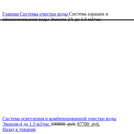
Главная
Системы очистки воды
Система аэрации и
обезжелезивания воды Эконом-2А до 1.5 м3/час
Система осветления и комбинированной очистки воды
Первоначальная
Текущая
Эконом-4 до 1.5 м3/час
100800
руб.
87700
руб.
цена
цена:
Назад к товарам