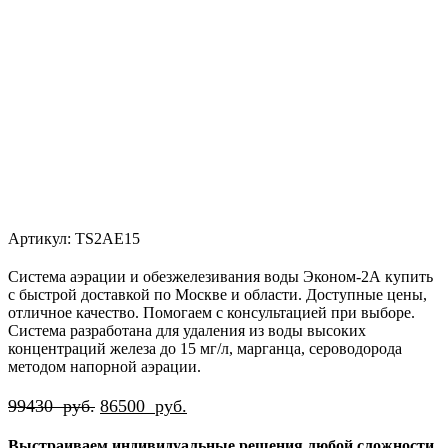
Артикул:
TS2AE15
Система аэрации и обезжелезивания воды Эконом-2А купить
с быстрой доставкой по Москве и области. Доступные цены,
отличное качество. Помогаем с консультацией при выборе.
Система разработана для удаления из воды высоких
концентраций железа до 15 мг/л, марганца, сероводорода
методом напорной аэрации.
Первоначальная
Текущая
99430
руб.
86500
руб.
цена
цена:
Выстраиваем индивидуальные решения любой сложности
составляла
86500