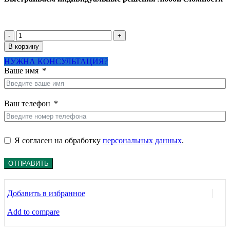
99430
руб..
руб..
Количество
товара
В корзину
Система
НУЖНА КОНСУЛЬТАЦИЯ?
аэрации
Ваше имя
и
обезжелезивания
воды
Эконом-2А
Ваш телефон
до
1.5
м3/
час
Я согласен на обработку
персональных данных
.
ОТПРАВИТЬ
Добавить в избранное
Add to compare