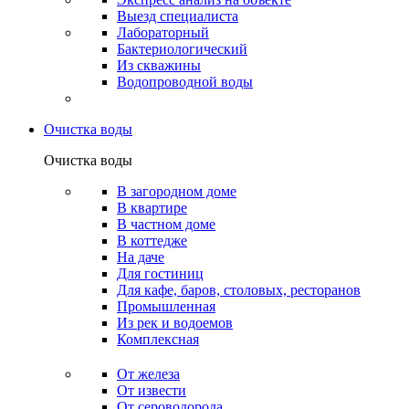
Выезд специалиста
Лабораторный
Бактериологический
Из скважины
Водопроводной воды
Очистка воды
Очистка воды
В загородном доме
В квартире
В частном доме
В коттедже
На даче
Для гостиниц
Для кафе, баров, столовых, ресторанов
Промышленная
Из рек и водоемов
Комплексная
От железа
От извести
От сероводорода