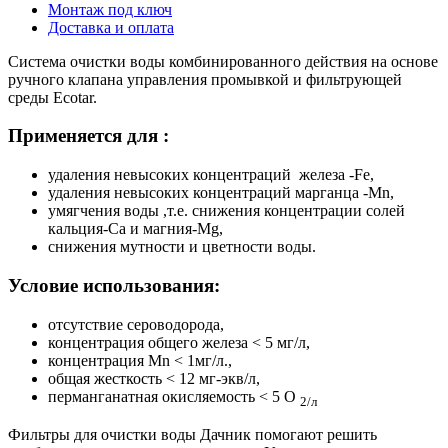
Монтаж под ключ
Доставка и оплата
Система очистки воды комбинированного действия на основе
ручного клапана управления промывкой и фильтрующей
среды Ecotar.
Применяется для :
удаления невысоких концентраций железа -Fe,
удаления невысоких концентраций марганца -Mn,
умягчения воды ,т.е. снижения концентрации солей
кальция-Ca и магния-Mg,
снижения мутности и цветности воды.
Условие использования:
отсутствие сероводорода,
концентрация общего железа < 5 мг/л,
концентрация Mn < 1мг/л.,
общая жесткость < 12 мг-экв/л,
перманганатная окисляемость < 5 O
2/л
Фильтры для очистки воды Дачник помогают решить