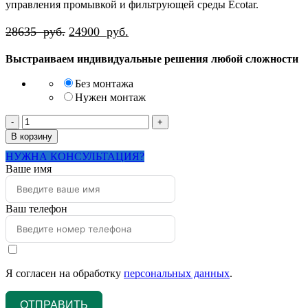
управления промывкой и фильтрующей среды Ecotar.
Первоначальная
Текущая
28635
руб.
24900
руб.
цена
цена:
Выстраиваем индивидуальные решения любой сложности
составляла
24900
28635
руб..
Без монтажа
руб..
Нужен монтаж
Количество
товара
В корзину
Система
НУЖНА КОНСУЛЬТАЦИЯ?
комбинированного
Ваше имя
действия
серии
Дачник
с
Ваш телефон
загрузкой
Ecotar
до
0.8
м3/
Я согласен на обработку
персональных данных
.
час
ОТПРАВИТЬ