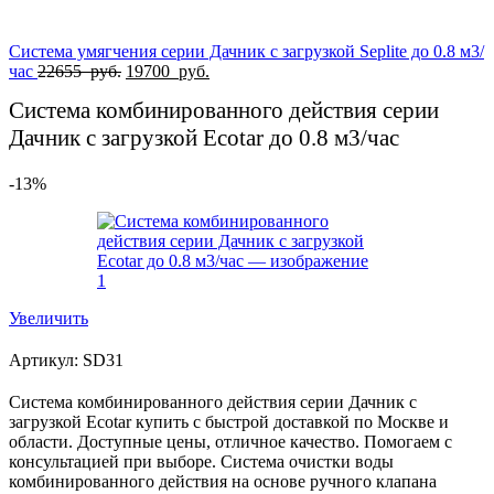
Система умягчения серии Дачник с загрузкой Seplite до 0.8 м3/
Первоначальная
Текущая
час
22655
руб.
19700
руб.
цена
цена:
Система комбинированного действия серии
составляла
19700
22655
руб..
Дачник с загрузкой Ecotar до 0.8 м3/час
руб..
-13%
Увеличить
Артикул:
SD31
Система комбинированного действия серии Дачник с
загрузкой Ecotar купить с быстрой доставкой по Москве и
области. Доступные цены, отличное качество. Помогаем с
консультацией при выборе. Система очистки воды
комбинированного действия на основе ручного клапана