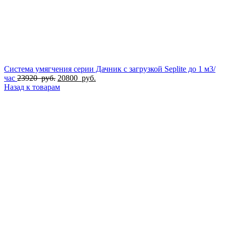
Система умягчения серии Дачник с загрузкой Seplite до 1 м3/
Первоначальная
Текущая
час
23920
руб.
20800
руб.
цена
цена:
Назад к товарам
составляла
20800
23920
руб..
руб..