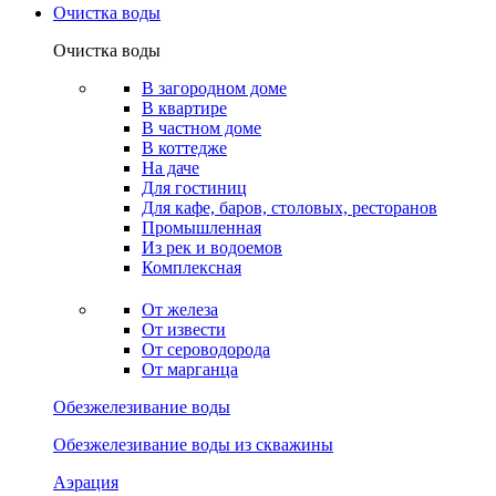
Очистка воды
Очистка воды
В загородном доме
В квартире
В частном доме
В коттедже
На даче
Для гостиниц
Для кафе, баров, столовых, ресторанов
Промышленная
Из рек и водоемов
Комплексная
От железа
От извести
От сероводорода
От марганца
Обезжелезивание воды
Обезжелезивание воды из скважины
Аэрация