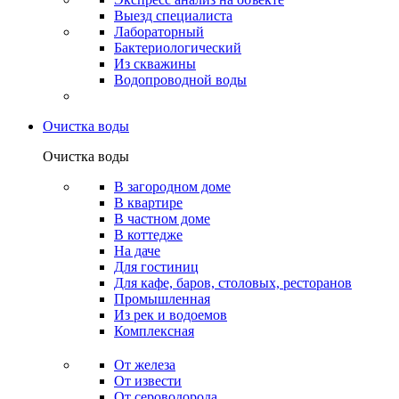
Выезд специалиста
Лабораторный
Бактериологический
Из скважины
Водопроводной воды
Очистка воды
Очистка воды
В загородном доме
В квартире
В частном доме
В коттедже
На даче
Для гостиниц
Для кафе, баров, столовых, ресторанов
Промышленная
Из рек и водоемов
Комплексная
От железа
От извести
От сероводорода