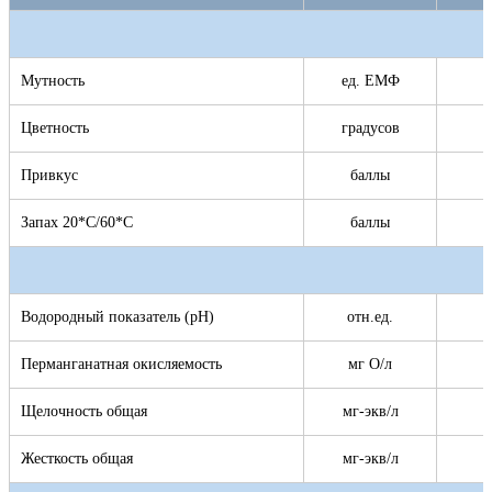
Мутность
ед. ЕМФ
Цветность
градусов
Привкус
баллы
Запах 20*С/60*С
баллы
Водородный показатель (pH)
отн.ед.
Перманганатная окисляемость
мг О/л
Щелочность общая
мг-экв/л
Жесткость общая
мг-экв/л