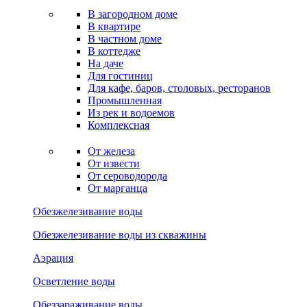
В загородном доме
В квартире
В частном доме
В коттедже
На даче
Для гостиниц
Для кафе, баров, столовых, ресторанов
Промышленная
Из рек и водоемов
Комплексная
От железа
От извести
От сероводорода
От марганца
Обезжелезивание воды
Обезжелезивание воды из скважины
Аэрация
Осветление воды
Обеззараживание воды