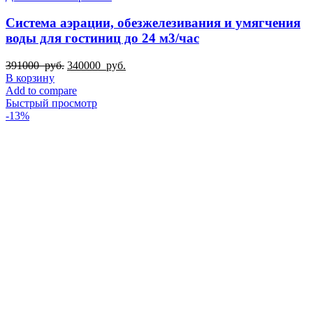
Система аэрации, обезжелезивания и умягчения
воды для гостиниц до 24 м3/час
Первоначальная
Текущая
391000
руб.
340000
руб.
цена
цена:
В корзину
составляла
340000
Add to compare
391000
руб..
Быстрый просмотр
руб..
-13%