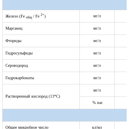
2+
мг/л
Железо (Fe
/ Fe
)
общ
Марганец
мг/л
Фториды
мг/л
Гидросульфиды
мг/л
Сероводород
мг/л
Гидрокарбонаты
мг/л
мг/л
Растворенный кислород (13*С)
% нас
Общее микробное число
кл/мл