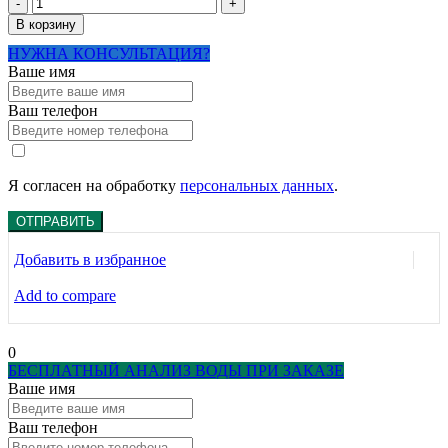
Количество
товара
В корзину
Система
НУЖНА КОНСУЛЬТАЦИЯ?
умягчения
Ваше имя
серии
Дачник
с
Ваш телефон
загрузкой
Seplite
до
1.5
Я согласен на обработку
персональных данных
.
м3/
час
ОТПРАВИТЬ
Добавить в избранное
Add to compare
0
БЕСПЛАТНЫЙ АНАЛИЗ ВОДЫ ПРИ ЗАКАЗЕ
Ваше имя
Ваш телефон