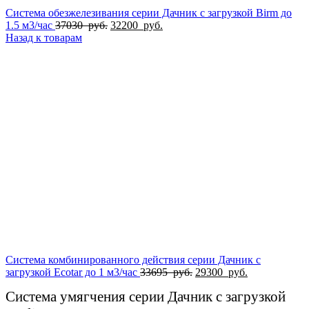
Система обезжелезивания серии Дачник с загрузкой Birm до
Первоначальная
Текущая
1.5 м3/час
37030
руб.
32200
руб.
цена
цена:
Назад к товарам
составляла
32200
37030
руб..
руб..
Система комбинированного действия серии Дачник с
Первоначальная
Текущая
загрузкой Ecotar до 1 м3/час
33695
руб.
29300
руб.
цена
цена:
Система умягчения серии Дачник с загрузкой
составляла
29300
33695
руб..