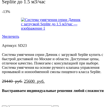
Seplite до 1.5 м3/час
руб..
-13%
Увеличить
Артикул:
SD23
Система умягчения серии Дачник с загрузкой Seplite купить с
быстрой доставкой по Москве и области. Доступные цены,
отличное качество. Помогаем с консультацией при выборе.
Система умягчения на основе ручного клапана управления
промывкой и ионообменной смолы пищевого класса Seplite.
Первоначальная
Текущая
29440
руб.
25600
руб.
цена
цена:
Выстраиваем индивидуальные решения любой сложности
составляла
25600
29440
руб..
руб..