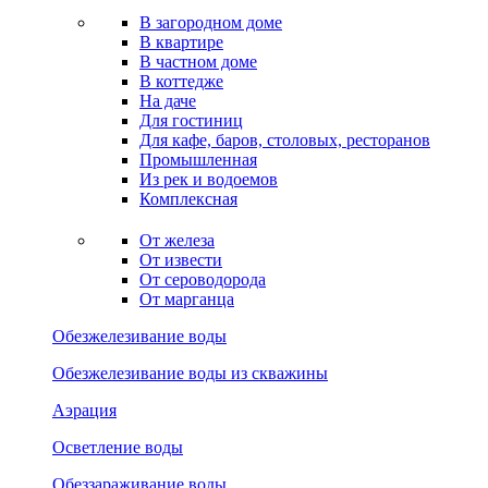
В загородном доме
В квартире
В частном доме
В коттедже
На даче
Для гостиниц
Для кафе, баров, столовых, ресторанов
Промышленная
Из рек и водоемов
Комплексная
От железа
От извести
От сероводорода
От марганца
Обезжелезивание воды
Обезжелезивание воды из скважины
Аэрация
Осветление воды
Обеззараживание воды