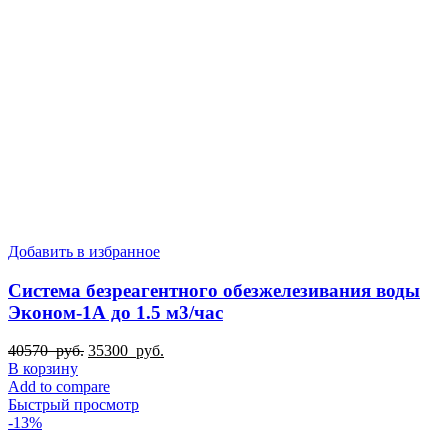
Добавить в избранное
Система безреагентного обезжелезивания воды
Эконом-1А до 1.5 м3/час
Первоначальная
Текущая
40570
руб.
35300
руб.
цена
цена:
В корзину
составляла
35300
Add to compare
40570
руб..
Быстрый просмотр
руб..
-13%