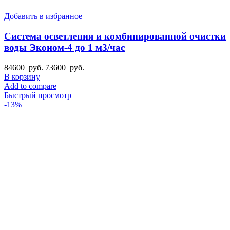
Добавить в избранное
Система осветления и комбинированной очистки
воды Эконом-4 до 1 м3/час
Первоначальная
Текущая
84600
руб.
73600
руб.
цена
цена:
В корзину
составляла
73600
Add to compare
84600
руб..
Быстрый просмотр
руб..
-13%