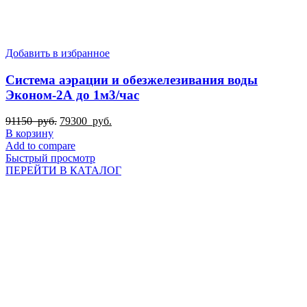
Добавить в избранное
Система аэрации и обезжелезивания воды
Эконом-2А до 1м3/час
Первоначальная
Текущая
91150
руб.
79300
руб.
цена
цена:
В корзину
составляла
79300
Add to compare
91150
руб..
Быстрый просмотр
руб..
ПЕРЕЙТИ В КАТАЛОГ