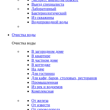
Выезд специалиста
Лабораторный
Бактериологический
Из скважины
Водопроводной воды
Очистка воды
Очистка воды
В загородном доме
В квартире
В частном доме
В коттедже
На даче
Для гостиниц
Для кафе, баров, столовых, ресторанов
Промышленная
Из рек и водоемов
Комплексная
От железа
От извести
От сероводорода