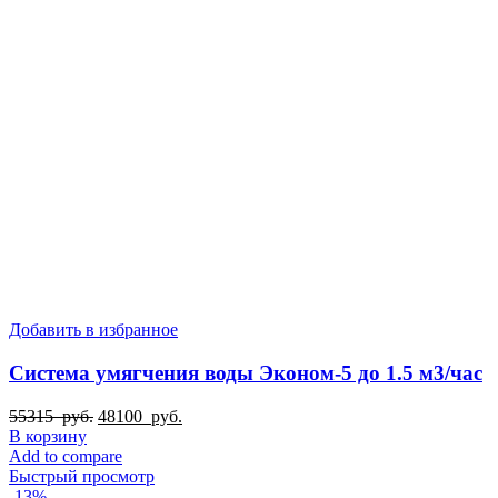
Добавить в избранное
Система умягчения воды Эконом-5 до 1.5 м3/час
Первоначальная
Текущая
55315
руб.
48100
руб.
цена
цена:
В корзину
составляла
48100
Add to compare
55315
руб..
Быстрый просмотр
руб..
-13%