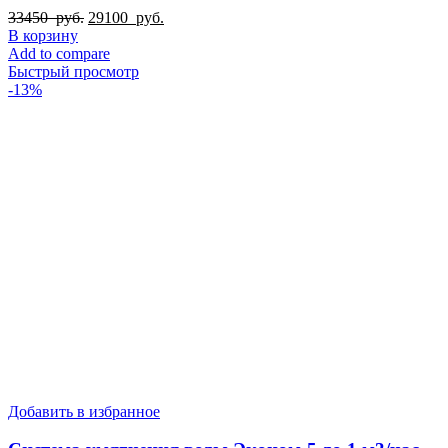
Первоначальная
Текущая
33450
руб.
29100
руб.
цена
цена:
В корзину
составляла
29100
Add to compare
33450
руб..
Быстрый просмотр
руб..
-13%
Добавить в избранное