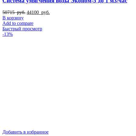
Система умягчения воды Эконом-5 до 1 м3/час
Первоначальная
Текущая
50715
руб.
44100
руб.
цена
цена:
В корзину
составляла
44100
Add to compare
50715
руб..
Быстрый просмотр
руб..
-13%
Добавить в избранное