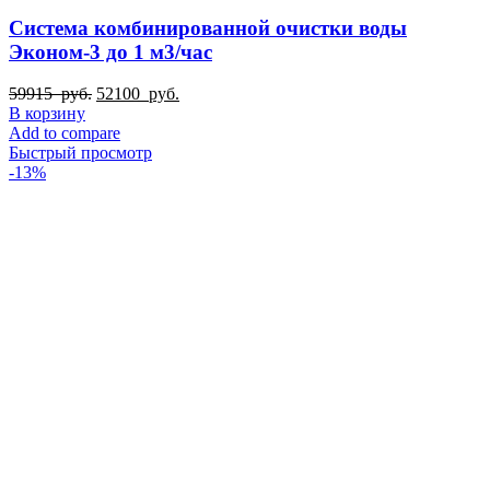
Система комбинированной очистки воды
Эконом-3 до 1 м3/час
Первоначальная
Текущая
59915
руб.
52100
руб.
цена
цена:
В корзину
составляла
52100
Add to compare
59915
руб..
Быстрый просмотр
руб..
-13%