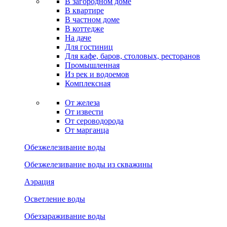
В загородном доме
В квартире
В частном доме
В коттедже
На даче
Для гостиниц
Для кафе, баров, столовых, ресторанов
Промышленная
Из рек и водоемов
Комплексная
От железа
От извести
От сероводорода
От марганца
Обезжелезивание воды
Обезжелезивание воды из скважины
Аэрация
Осветление воды
Обеззараживание воды