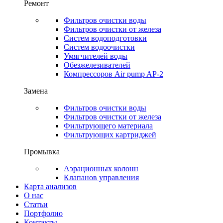
Ремонт
Фильтров очистки воды
Фильтров очистки от железа
Систем водоподготовки
Систем водоочистки
Умягчителей воды
Обезжелезивателей
Компрессоров Air pump AP-2
Замена
Фильтров очистки воды
Фильтров очистки от железа
Фильтрующего материала
Фильтрующих картриджей
Промывка
Аэрационных колонн
Клапанов управления
Карта анализов
О нас
Статьи
Портфолио
Контакты