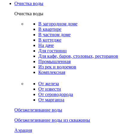
Очистка воды
Очистка воды
В загородном доме
В квартире
В частном доме
В коттедже
На даче
Для гостиниц
Для кафе, баров, столовых, ресторанов
Промышленная
Из рек и водоемов
Комплексная
От железа
От извести
От сероводорода
От марганца
Обезжелезивание воды
Обезжелезивание воды из скважины
Аэрация